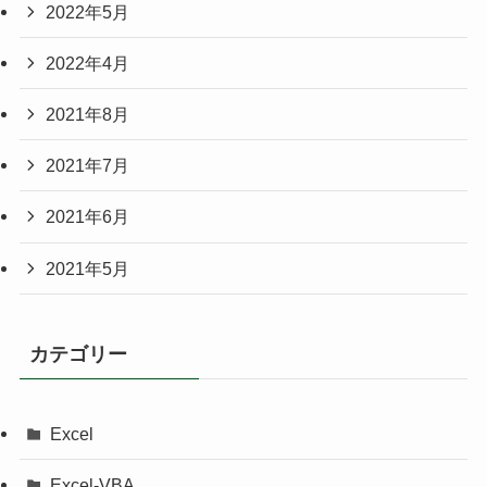
2022年5月
2022年4月
2021年8月
2021年7月
2021年6月
2021年5月
カテゴリー
Excel
Excel-VBA