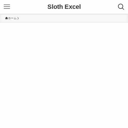
Sloth Excel
ホーム