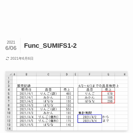
2021
Func_SUMIFS1-2
6/06
2021年6月6日