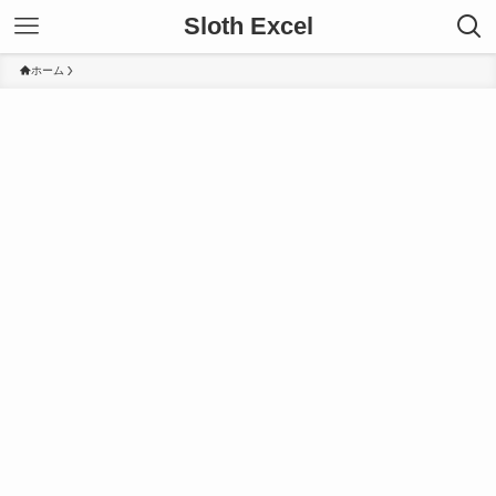
Sloth Excel
ホーム