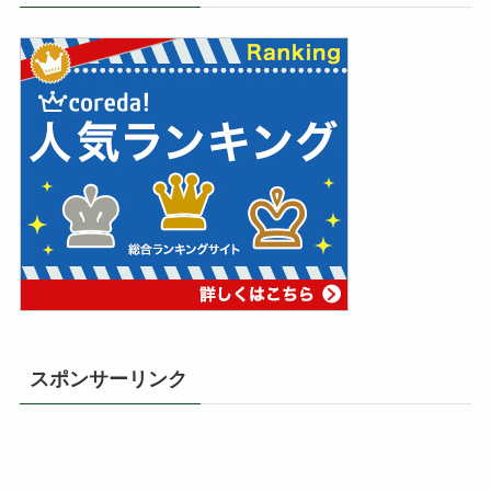
スポンサーリンク