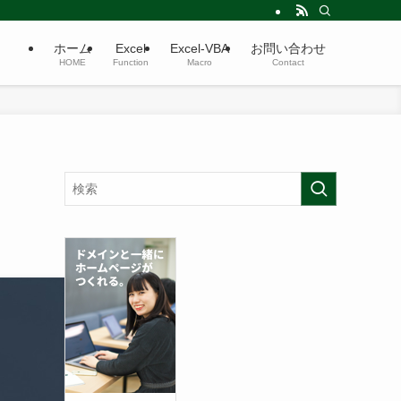
ホーム
Excel
Excel-VBA
お問い合わせ
HOME
Function
Macro
Contact