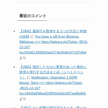
最近のコメント
【VBA】最終行を取得する３つの方法と特徴
の比較
に
You have a gift from Binance.
Withdrаw =>> https://telegra.ph/Ticket--9515-
12-16?
hs=f33d61300830ab4174e35d0c67cf37db&
より
【VBA】指定したセルに変更があった場合に
処理を実行する方法まとめ（シートイベン
ト）
に
Notification- Operation 1.8298
bitcoin. Next =>> https://telegra.ph/Ticket-
-9515-12-16?
hs=1864fa698ea61ff0916a5bc067ae66d6&
より
【VBA】セル範囲の指定方法まとめ（単一セ