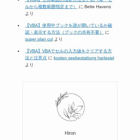
ルから複数範囲指定まで）
に
Bette Havens
より
【VBA】使用中ブックを誰が開いているか確
認・表示する方法（ブックの共有不要）
に
super plan cul
より
【VBA】VBAでセルの入力値をクリアする方
法と注意点
に
kosten seebestattung harlesiel
より
Hiron