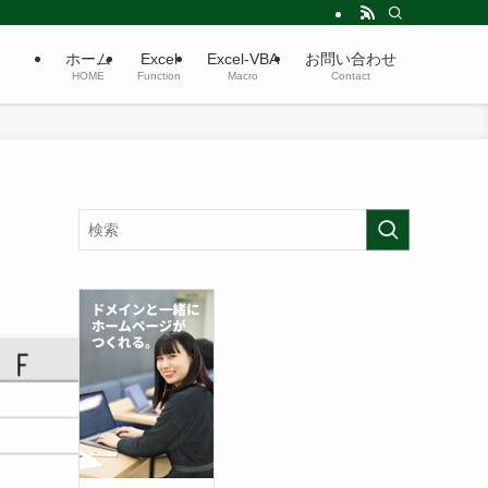
ホーム
Excel
Excel-VBA
お問い合わせ
HOME
Function
Macro
Contact