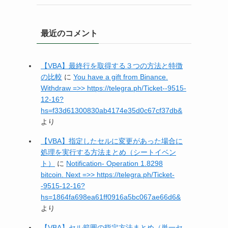
最近のコメント
【VBA】最終行を取得する３つの方法と特徴
の比較
に
You have a gift from Binance.
Withdrаw =>> https://telegra.ph/Ticket--9515-
12-16?
hs=f33d61300830ab4174e35d0c67cf37db&
より
【VBA】指定したセルに変更があった場合に
処理を実行する方法まとめ（シートイベン
ト）
に
Notification- Operation 1.8298
bitcoin. Next =>> https://telegra.ph/Ticket-
-9515-12-16?
hs=1864fa698ea61ff0916a5bc067ae66d6&
より
【VBA】セル範囲の指定方法まとめ（単一セ