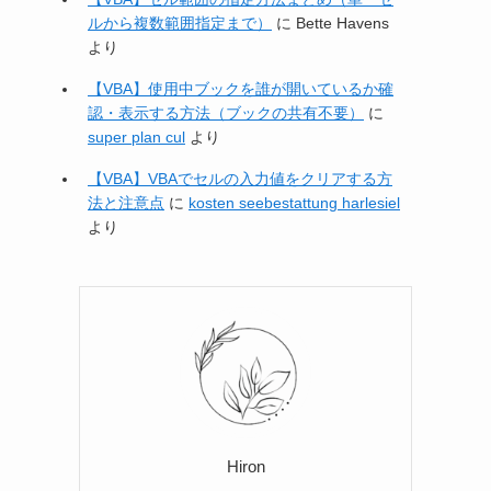
ルから複数範囲指定まで）
に
Bette Havens
より
【VBA】使用中ブックを誰が開いているか確
認・表示する方法（ブックの共有不要）
に
super plan cul
より
【VBA】VBAでセルの入力値をクリアする方
法と注意点
に
kosten seebestattung harlesiel
より
Hiron