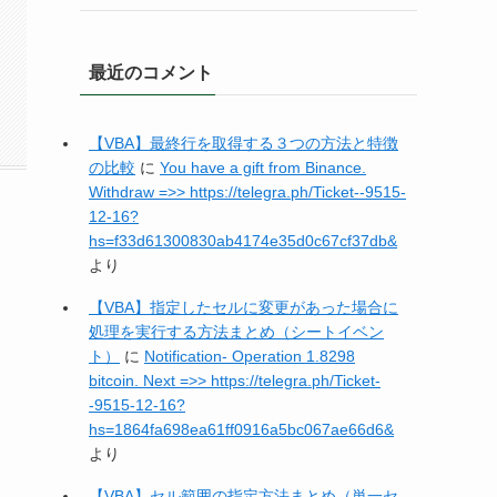
最近のコメント
【VBA】最終行を取得する３つの方法と特徴
の比較
に
You have a gift from Binance.
Withdrаw =>> https://telegra.ph/Ticket--9515-
12-16?
hs=f33d61300830ab4174e35d0c67cf37db&
より
【VBA】指定したセルに変更があった場合に
処理を実行する方法まとめ（シートイベン
ト）
に
Notification- Operation 1.8298
bitcoin. Next =>> https://telegra.ph/Ticket-
-9515-12-16?
hs=1864fa698ea61ff0916a5bc067ae66d6&
より
【VBA】セル範囲の指定方法まとめ（単一セ