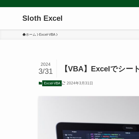
Sloth Excel
ホーム
Excel-VBA
2024
【VBA】Excelで
3/31
2024年3月31日
Excel-VBA