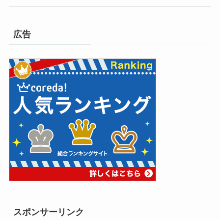
広告
スポンサーリンク