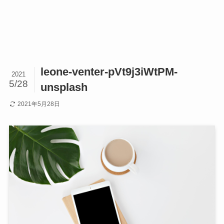
leone-venter-pVt9j3iWtPM-
2021
5/28
unsplash
2021年5月28日